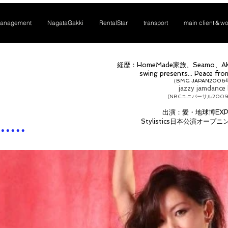
anagement
NagataGakki
RentalStar
transport
main client＆wo
経歴：HomeMade家族、Seamo、
A
swing presents... Peace fro
（BMG JAPAN200
jazzy jamdance 
(NBCユニバーサル200
​出演：愛・地球博EX
Stylistics日本公演オー