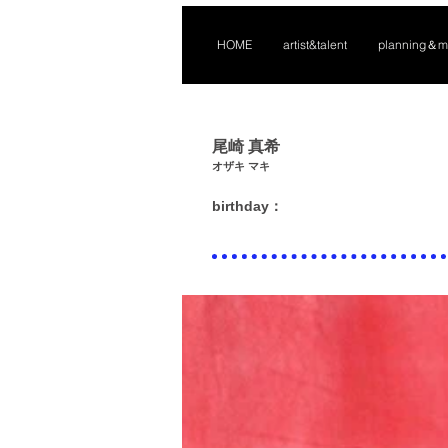
HOME
artist&talent
planning＆m
尾崎 真希
​オザキ マキ
​birthday：