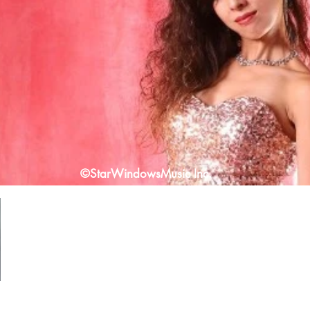
​©StarWindowsMusic Inc.