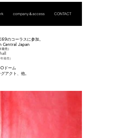
rk
company＆access
CONTACT
K69のコーラスに参加。
m Central Japan
6年発売）
hall
9年発売）
POドーム
プニングアクト、他。