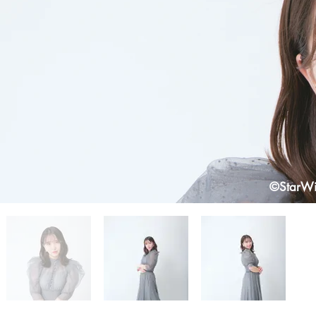
​©StarW