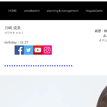
HOME
artist&talent
planning＆management
NagataGakki
川崎 成美
経歴：秋
​カワサキ ナルミ
み
イベ
​birthday：11.27