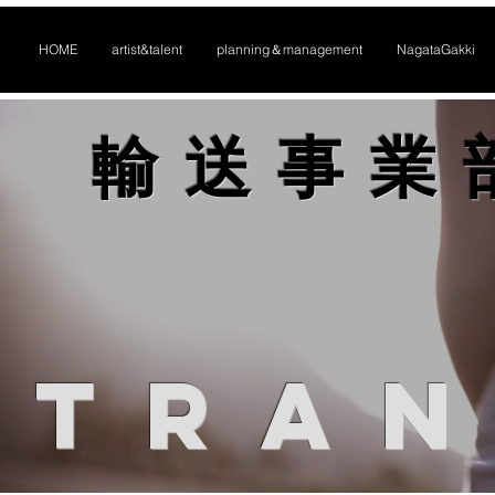
HOME
artist&talent
planning＆management
NagataGakki
​輸送事業
​TRA