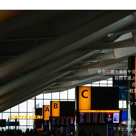
長年に渡り楽器や音
荷物を運ぶ
音
一般
ツ
輸送会
フランチャ
安