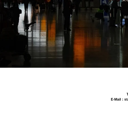
※
E-Mail：
st