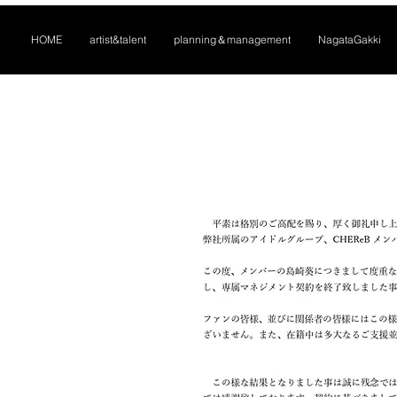
HOME
artist&talent
planning＆management
NagataGakki